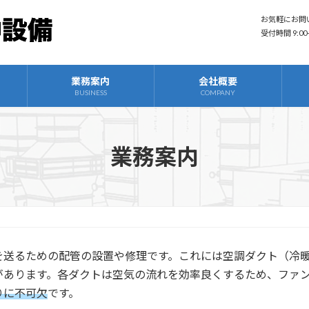
お気軽にお問
受付時間 9:00
業務案内
会社概要
BUSINESS
COMPANY
業務案内
を送るための配管の設置や修理です。これには空調ダクト（冷
があります。各ダクトは空気の流れを効率良くするため、ファ
りに不可欠
です。