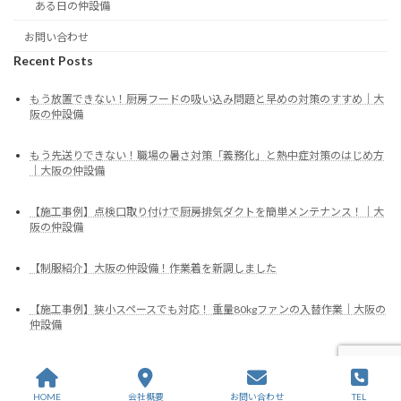
ある日の仲設備
お問い合わせ
Recent Posts
もう放置できない！厨房フードの吸い込み問題と早めの対策のすすめ｜大
阪の仲設備
もう先送りできない！職場の暑さ対策「義務化」と熱中症対策のはじめ方
｜大阪の仲設備
【施工事例】点検口取り付けで厨房排気ダクトを簡単メンテナンス！｜大
阪の仲設備
【制服紹介】大阪の仲設備！作業着を新調しました
【施工事例】狭小スペースでも対応！ 重量80kgファンの入替作業｜大阪の
仲設備
Copyright © 2024 株式会社仲設備 All Rights Reserved.
HOME
会社概要
お問い合わせ
TEL